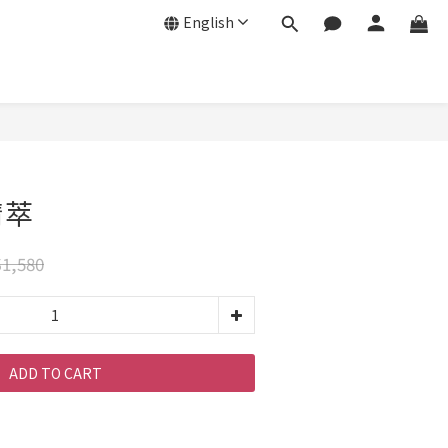
English
精萃
1,580
ADD TO CART