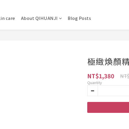
in care
About QIHUANJI
Blog Posts
極緻煥顏
NT$1,380
NT$
Quantity