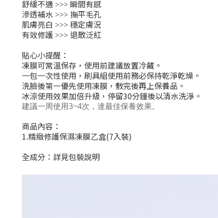
舒緩不適
瞬間有感
>>>
滲透補水
撫平毛孔
>>>
肌膚亮白
穩定膚況
>>>
有效修護
退散泛紅
>>>
貼心小提醒：
凍膜可常溫保存，使用前建議放置冷藏。
一包一次性使用，刷具組使用前務必保持乾淨乾燥。
洗臉後第一優先使用凍膜，敷完後再上保養品。
冰涼使用效果加倍升級，停留30分鐘後以清水洗淨。
建議一周使用3~4次，達最佳保養效果。
商品內容：
1.精緻修護保濕凍膜乙盒(7入裝)
全成分：詳見包裝說明