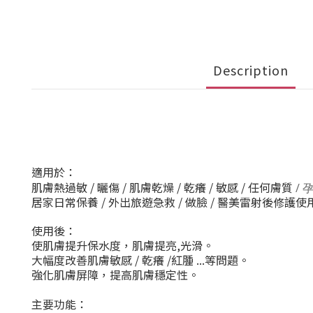
Description
適用於：
肌膚熱過敏 / 曬傷 / 肌膚乾燥 / 乾癢 / 敏感 / 任何膚質
/ 
居家日常保養 / 外出旅遊急救 / 做臉 / 醫美雷射後修護使
使用後：
使肌膚提升保水度，
肌膚提亮,光滑。
大幅度改善肌膚敏感 / 乾癢 /紅腫 ...等問題。
強化肌膚屏障，提高肌膚穩定性。
主要功能：