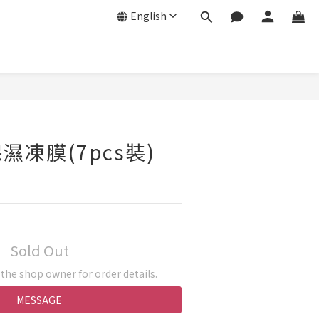
English
濕凍膜(7pcs裝)
Sold Out
he shop owner for order details.
MESSAGE