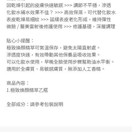
因乾燥引起的皮膚快速敏感
>>>
調節不平穩，滲透
化妝水補水效果不佳？
>>>
高效保濕，可代替化妝水
表皮乾燥易細紋
>>>
延緩表皮老化形成，維持彈性
做臉 / 醫美雷射後修護使用
>>>
修護基礎，深層調理
貼心小提醒：
極致煥顏精萃可常溫保存，避免太陽直射處。
滲透度快速，有效帶動其他保養品吸收效果。
可以化妝水使用，早晚全臉使用步驟幫助油水平衡。
適用於全膚質、易敏感膚質，無添加人工香精。
商品內容：
1.極致煥顏精萃乙瓶
全部成分：請參考包裝說明