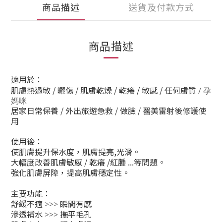
商品描述
送貨及付款方式
商品描述
適用於：
肌膚熱過敏 / 曬傷 / 肌膚乾燥 / 乾癢 / 敏感 / 任何膚質
/ 孕
媽咪
居家日常保養 / 外出旅遊急救 / 做臉 / 醫美雷射後修護使
用
使用後：
使肌膚提升保水度，
肌膚提亮,光滑。
大幅度改善肌膚敏感 / 乾癢 /紅腫 ...等問題。
強化肌膚屏障，提高肌膚穩定性。
主要功能：
舒緩不適
瞬間有感
>>>
滲透補水
撫平毛孔
>>>